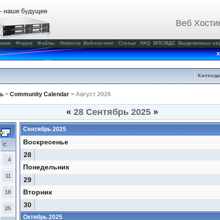
Веб Хости
вная
Форум
Файлы
Новости
Веб-хостинг
Статьи
FAQ
ВПС/ВДС
Выделенные се
Х
Календ
ь
>
Community Calendar
> Август 2026
«
28 Сентябрь 2025
»
Сентябрь 2025
Воскресенье
С
28
4
Понедельник
11
29
Вторник
18
30
25
Октябрь 2025