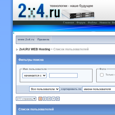
Главная
Форум
Файлы
Новости
Ве
www.2x4.ru
Правила
2x4.RU WEB Hosting
> Список пользователей
Фильтры поиска
Имя пользователя
Фото
Только 
, сортировать по
277 страниц
1
2
3
>
»
Список пользователей