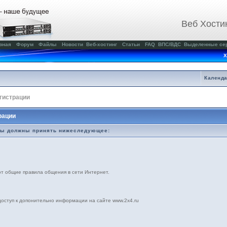
Веб Хости
вная
Форум
Файлы
Новости
Веб-хостинг
Статьи
FAQ
ВПС/ВДС
Выделенные се
Х
Календ
гистрации
рации
вы должны принять нижеследующее:
ют общие правила общения в сети Интернет.
доступ к допонительно информации на сайте www.2x4.ru