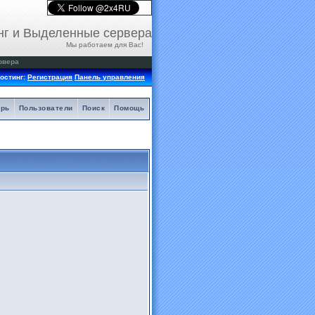
нг и Выделенные сервера
Мы работаем для Вас!
рвера
остинг:
Регистрация
Панель управления
арь
Пользователи
Поиск
Помощь