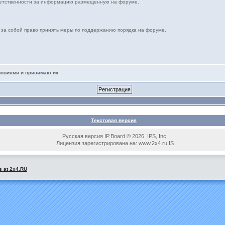
ветственности за информацию размещенную на форуме.
т за собой право принять меры по поддержанию порядка на форуме.
ловиями и принимаю их
Текстовая версия
Русская версия IP.Board © 2026 IPS, Inc.
Лицензия зарегистрирована на: www.2x4.ru IS
s at 2x4.RU