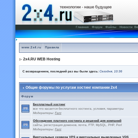
Главная
Форум
Файлы
Новости
Ве
www.2x4.ru
Правила
2x4.RU WEB Hosting
С возвращением, последний раз вы были здесь:
Сегодня, 10:36
Общие форумы по услугам хостинг компании 2x4
Форум
Бесплатный хостинг
все что касается бесплатного хостинга, условия, параметры
Модераторы:
Fant
Обсуждение платного хостинга и решений для компаний
сайты, регистрация доменов, почта, FTP, MySQL, PHP, Perl
Модераторы:
Fant
Виртуальные сервера VPS и виртуальные выделенные VDS