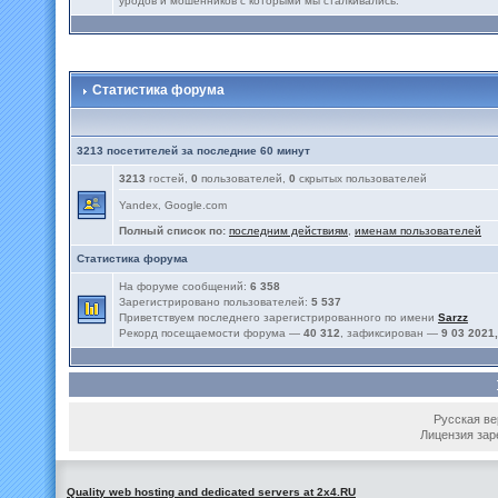
уродов и мошенников с которыми мы сталкивались.
Статистика форума
3213 посетителей за последние 60 минут
3213
гостей,
0
пользователей,
0
скрытых пользователей
Yandex, Google.com
Полный список по:
последним действиям
,
именам пользователей
Статистика форума
На форуме сообщений:
6 358
Зарегистрировано пользователей:
5 537
Приветствуем последнего зарегистрированного по имени
Sarzz
Рекорд посещаемости форума —
40 312
, зафиксирован —
9 03 2021,
Русская вер
Лицензия зар
Quality web hosting and dedicated servers at 2x4.RU