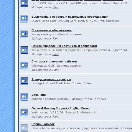
Linux VPS, Windows VPS, FreeBSD jails, openvz, VMware, Xen, KVM
Модераторы:
Fant
Выделенные сервера и размещение оборудования
Dual & Quad Core, 2*Quad Core, RAID-5, KVM, IPMI, colocation
Программное обеспечение
все нужные для работы программы
Модераторы:
Fant
Панели управления хостингом и серверами
все о различных панелях управления, преимущества и недостатки
Модераторы:
Fant
Системы управления сайтами
обсуждаем CMS, форумы, скрипты
Модераторы:
Fant
Аренда игровых серверов
Lineage2, Grand Theft Auto, Counter-Strike
Вакансии
работа в хостинг компании, датацентре и не только
General Hosting Support - English Forum
Web hosting, VPS/VDS, Servers & administration
Модераторы:
Fant
Черный список
Наш небольшой черный список недобросовестных компаний, клиенто