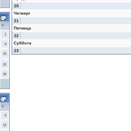
20
Четверг
21
С
Пятница
1
22
Суббота
8
23
15
22
29
С
5
12