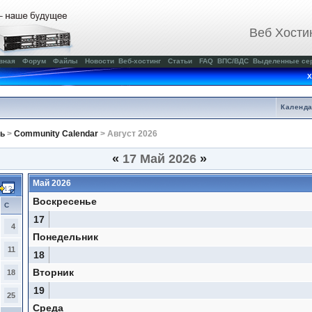
Веб Хости
вная
Форум
Файлы
Новости
Веб-хостинг
Статьи
FAQ
ВПС/ВДС
Выделенные се
Х
Календ
ь
>
Community Calendar
> Август 2026
«
17 Май 2026
»
Май 2026
Воскресенье
С
17
4
Понедельник
11
18
Вторник
18
19
25
Среда