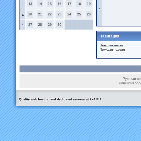
»
13
14
15
16
17
18
19
»
»
20
21
22
23
24
25
26
»
27
28
29
30
Навигация
·
Текущий месяц
·
Текущая неделя
Русская вер
Лицензия зар
Quality web hosting and dedicated servers at 2x4.RU