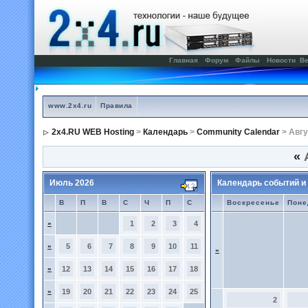
Главная
Форум
Файлы
Новости
Ве
www.2x4.ru
Правила
2x4.RU WEB Hosting
>
Календарь
>
Community Calendar
> Авгу
«
А
Июль 2026
Календарь событий и
В
П
В
С
Ч
П
С
Воскресенье
Поне
»
1
2
3
4
»
5
6
7
8
9
10
11
»
»
12
13
14
15
16
17
18
»
19
20
21
22
23
24
25
2