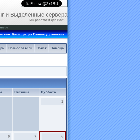
нг и Выделенные сервера
Мы работаем для Вас!
рвера
остинг:
Регистрация
Панель управления
арь
Пользователи
Поиск
Помощь
рг
Пятница
Суббота
1
6
7
8