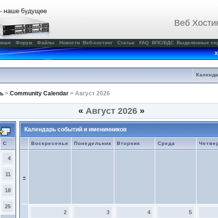
Веб Хости
вная
Форум
Файлы
Новости
Веб-хостинг
Статьи
FAQ
ВПС/ВДС
Выделенные се
Х
Календ
ь
>
Community Calendar
> Август 2026
«
Август 2026
»
Календарь событий и именинников
С
Воскресенье
Понедельник
Вторник
Среда
Четве
4
11
»
18
25
2
3
4
5