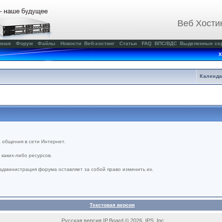
Веб Хости
вная
Форум
Файлы
Новости
Веб-хостинг
Статьи
FAQ
ВПС/ВДС
Выделенные се
Х
Календ
 общения в сети Интернет.
каких-либо ресурсов.
администрация форума оставляет за собой право изменить их.
Текстовая версия
Русская версия IP.Board © 2026 IPS, Inc.