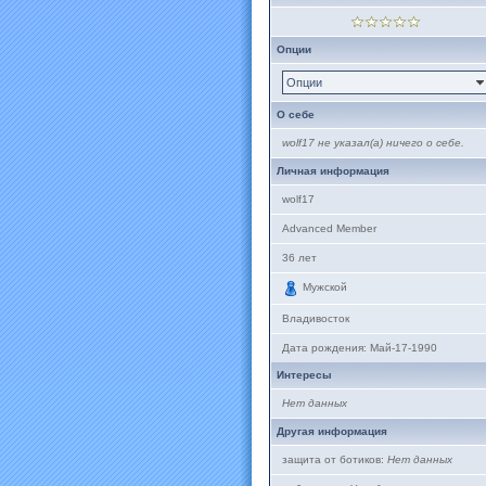
Опции
Опции
О себе
wolf17 не указал(а) ничего о себе.
Личная информация
wolf17
Advanced Member
36
лет
Мужской
Владивосток
Дата рождения:
Май-17-1990
Интересы
Нет данных
Другая информация
защита от ботиков:
Нет данных