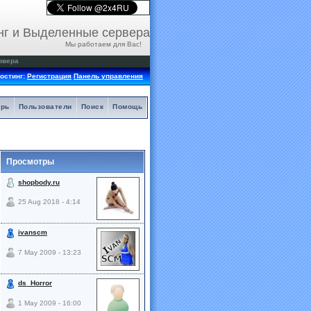
нг и Выделенные сервера
Мы работаем для Вас!
рвера
остинг:
Регистрация
Панель управления
арь
Пользователи
Поиск
Помощь
Просмотры
shopbody.ru
25 Aug 2018 - 4:14
ivanscm
7 May 2009 - 13:23
ds_Horror
1 May 2009 - 16:00