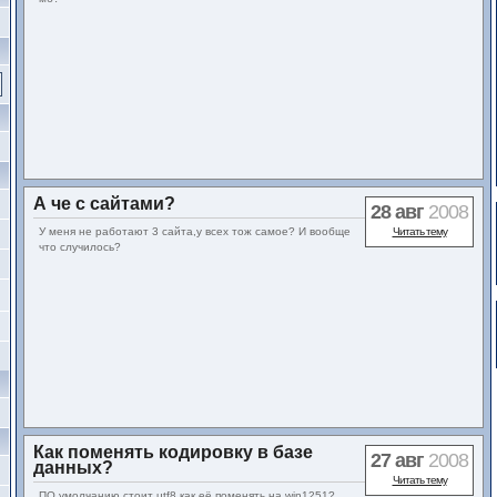
А че с сайтами?
28 авг
2008
У меня не работают 3 сайта,у всех тож самое? И вообще
Читать тему
что случилось?
Как поменять кодировку в базе
27 авг
2008
данных?
Читать тему
ПО умолчанию стоит utf8 как её поменять на win1251?