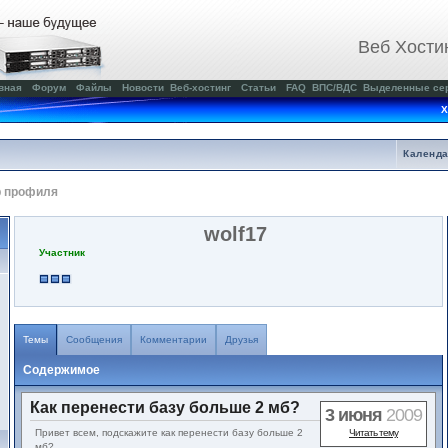
Веб Хости
вная
Форум
Файлы
Новости
Веб-хостинг
Статьи
FAQ
ВПС/ВДС
Выделенные се
Х
Календ
р профиля
wolf17
Участник
Темы
Сообщения
Комментарии
Друзья
Содержимое
Как перенести базу больше 2 мб?
3 июня
2009
Привет всем, подскажите как перенести базу больше 2
Читать тему
мб?