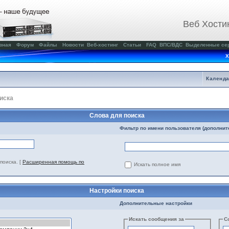
Веб Хости
вная
Форум
Файлы
Новости
Веб-хостинг
Статьи
FAQ
ВПС/ВДС
Выделенные се
Х
Календ
иска
Слова для поиска
Фильтр по имени пользователя (дополнит
поиска.
[
Расширенная помощь по
Искать полное имя
Настройки поиска
Дополнительные настройки
Искать сообщения за
С