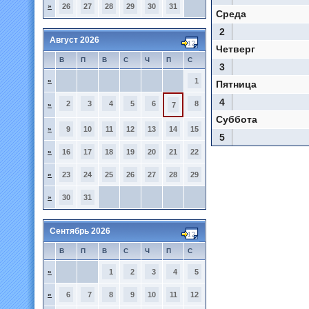
»
26
27
28
29
30
31
Среда
2
Август 2026
Четверг
В
П
В
С
Ч
П
С
3
»
1
Пятница
4
2
3
4
5
6
8
»
7
Суббота
»
9
10
11
12
13
14
15
5
»
16
17
18
19
20
21
22
»
23
24
25
26
27
28
29
»
30
31
Сентябрь 2026
В
П
В
С
Ч
П
С
»
1
2
3
4
5
»
6
7
8
9
10
11
12