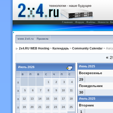
Главная
Форум
Файлы
Новости
Ве
www.2x4.ru
Правила
2x4.RU WEB Hosting
>
Календарь
>
Community Calendar
> Авгу
«
2
Июнь 2025
Июль 2026
Воскресенье
В
П
В
С
Ч
П
С
29
»
1
2
3
4
Понедельник
»
5
6
7
8
9
10
11
30
Июль 2025
»
12
13
14
15
16
17
18
Вторник
»
19
20
21
22
23
24
25
1