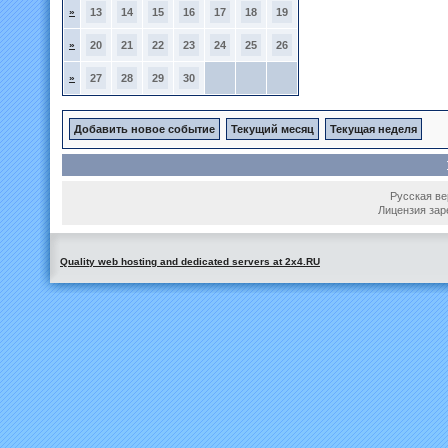
»
13
14
15
16
17
18
19
»
20
21
22
23
24
25
26
»
27
28
29
30
Добавить новое событие
Текущий месяц
Текущая неделя
Русская вер
Лицензия зар
Quality web hosting and dedicated servers at 2x4.RU