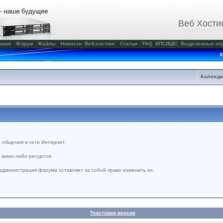
Веб Хости
вная
Форум
Файлы
Новости
Веб-хостинг
Статьи
FAQ
ВПС/ВДС
Выделенные се
Х
Календ
 общения в сети Интернет.
каких-либо ресурсов.
администрация форума оставляет за собой право изменить их.
Текстовая версия