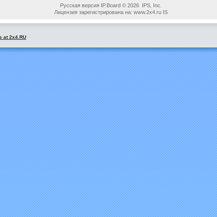
Русская версия IP.Board © 2026 IPS, Inc.
Лицензия зарегистрирована на: www.2x4.ru IS
s at 2x4.RU