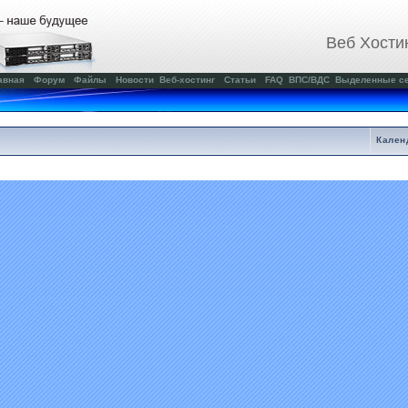
Веб Хости
авная
Форум
Файлы
Новости
Веб-хостинг
Статьи
FAQ
ВПС/ВДС
Выделенные с
Кален