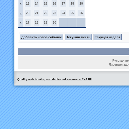
»
13
14
15
16
17
18
19
»
20
21
22
23
24
25
26
»
27
28
29
30
Добавить новое событие
Текущий месяц
Текущая неделя
Русская вер
Лицензия зар
Quality web hosting and dedicated servers at 2x4.RU