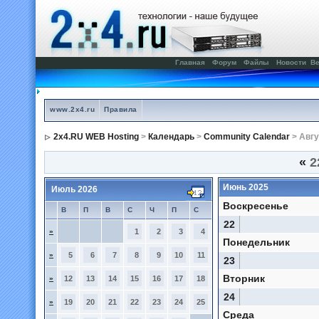
Главная
Форум
Файлы
Новости
Ве
www.2x4.ru
Правила
2x4.RU WEB Hosting
>
Календарь
>
Community Calendar
> Авгу
«
2
Июнь 2025
Июль 2026
Воскресенье
В
П
В
С
Ч
П
С
22
»
1
2
3
4
Понедельник
»
5
6
7
8
9
10
11
23
Вторник
»
12
13
14
15
16
17
18
24
»
19
20
21
22
23
24
25
Среда