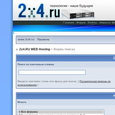
Главная
Форум
Файлы
Новости
Ве
www.2x4.ru
Правила
2x4.RU WEB Hosting
> Форма поиска
С
Поиск по ключевым словам
Введите ключевое слово или фразу для поиска.
[
Расширенная помощь по
использованию
]
Н
Искать