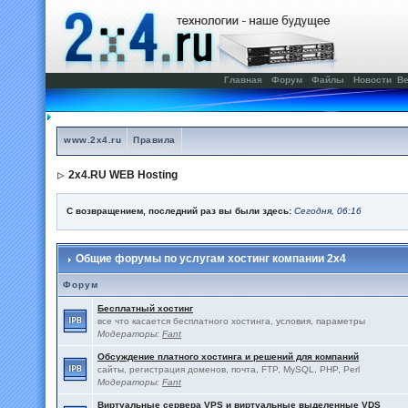
Главная
Форум
Файлы
Новости
Ве
www.2x4.ru
Правила
2x4.RU WEB Hosting
С возвращением, последний раз вы были здесь:
Сегодня, 06:16
Общие форумы по услугам хостинг компании 2x4
Форум
Бесплатный хостинг
все что касается бесплатного хостинга, условия, параметры
Модераторы:
Fant
Обсуждение платного хостинга и решений для компаний
сайты, регистрация доменов, почта, FTP, MySQL, PHP, Perl
Модераторы:
Fant
Виртуальные сервера VPS и виртуальные выделенные VDS