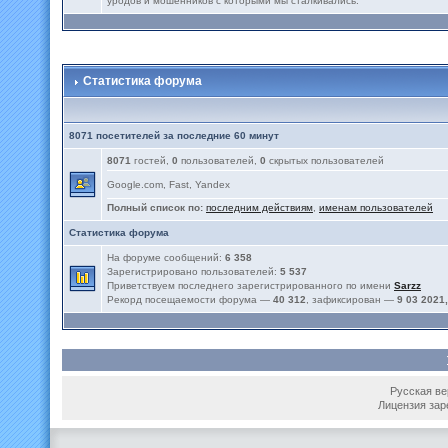
уродов и мошенников с которыми мы сталкивались.
Статистика форума
8071 посетителей за последние 60 минут
8071
гостей,
0
пользователей,
0
скрытых пользователей
Google.com, Fast, Yandex
Полный список по:
последним действиям
,
именам пользователей
Статистика форума
На форуме сообщений:
6 358
Зарегистрировано пользователей:
5 537
Приветствуем последнего зарегистрированного по имени
Sarzz
Рекорд посещаемости форума —
40 312
, зафиксирован —
9 03 2021,
Русская вер
Лицензия зар