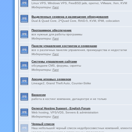
Linux VPS, Windows VPS, FreeBSD jails, openvz, VMware, Xen, KVM
Модераторы:
Fant
Выделенные сервера и размещение оборудования
Dual & Quad Core, 2*Quad Core, RAID-5, KVM, IPMI, colocation
Программное обеспечение
все нужные для работы программы
Модераторы:
Fant
Панели управления хостингом и серверами
все о различных панелях управления, преимущества и недостатки
Модераторы:
Fant
Системы управления сайтами
обсуждаем CMS, форумы, скрипты
Модераторы:
Fant
Аренда игровых серверов
Lineage2, Grand Theft Auto, Counter-Strike
Вакансии
работа в хостинг компании, датацентре и не только
General Hosting Support - English Forum
Web hosting, VPS/VDS, Servers & administration
Модераторы:
Fant
Черный список
Наш небольшой черный список недобросовестных компаний, клиенто