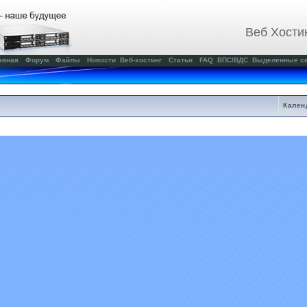
Веб Хости
авная
Форум
Файлы
Новости
Веб-хостинг
Статьи
FAQ
ВПС/ВДС
Выделенные с
Кален