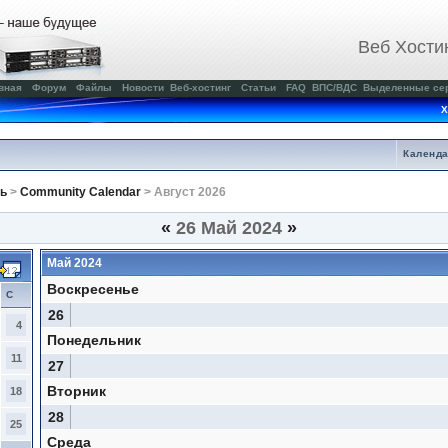
Веб Хости
вная
Форум
Файлы
Новости
Веб-хостинг
Статьи
FAQ
ВПС/ВДС
Выделенные се
Х
Календ
ь
>
Community Calendar
> Август 2026
«
26 Май 2024
»
Май 2024
Воскресенье
С
26
4
Понедельник
11
27
Вторник
18
28
25
Среда