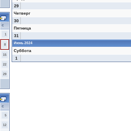
29
Четверг
30
С
Пятница
1
31
Июнь 2024
8
Суббота
15
1
22
29
С
5
12