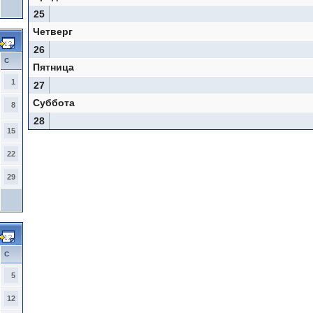
25
Четверг
26
С
Пятница
1
27
Суббота
8
28
15
22
29
С
5
12