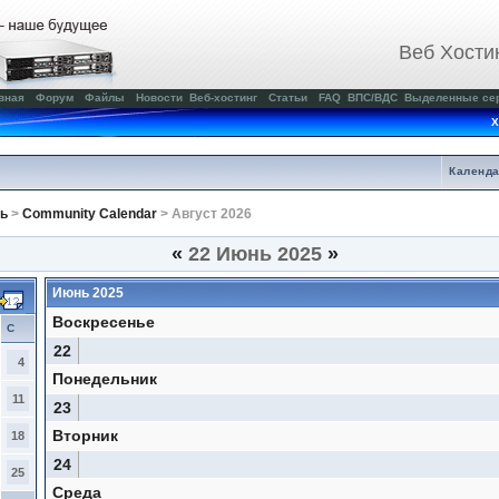
Веб Хости
вная
Форум
Файлы
Новости
Веб-хостинг
Статьи
FAQ
ВПС/ВДС
Выделенные се
Х
Календ
ь
>
Community Calendar
> Август 2026
«
22 Июнь 2025
»
Июнь 2025
Воскресенье
С
22
4
Понедельник
11
23
Вторник
18
24
25
Среда