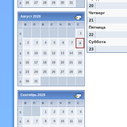
»
26
27
28
29
30
31
20
Четверг
Август 2026
21
В
П
В
С
Ч
П
С
Пятница
»
1
22
Суббота
2
3
4
5
6
7
»
8
23
»
9
10
11
12
13
14
15
»
16
17
18
19
20
21
22
»
23
24
25
26
27
28
29
»
30
31
Сентябрь 2026
В
П
В
С
Ч
П
С
»
1
2
3
4
5
»
6
7
8
9
10
11
12