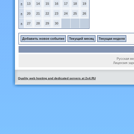
»
13
14
15
16
17
18
19
»
20
21
22
23
24
25
26
»
27
28
29
30
Добавить новое событие
Текущий месяц
Текущая неделя
Русская вер
Лицензия зар
Quality web hosting and dedicated servers at 2x4.RU