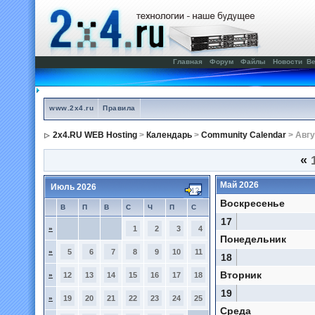
Главная
Форум
Файлы
Новости
Ве
www.2x4.ru
Правила
2x4.RU WEB Hosting
>
Календарь
>
Community Calendar
> Авгу
«
1
Май 2026
Июль 2026
Воскресенье
В
П
В
С
Ч
П
С
17
»
1
2
3
4
Понедельник
»
5
6
7
8
9
10
11
18
Вторник
»
12
13
14
15
16
17
18
19
»
19
20
21
22
23
24
25
Среда