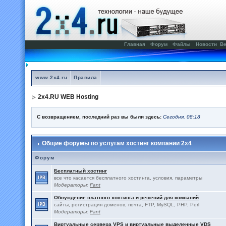
Главная
Форум
Файлы
Новости
Ве
www.2x4.ru
Правила
2x4.RU WEB Hosting
С возвращением, последний раз вы были здесь:
Сегодня, 08:18
Общие форумы по услугам хостинг компании 2x4
Форум
Бесплатный хостинг
все что касается бесплатного хостинга, условия, параметры
Модераторы:
Fant
Обсуждение платного хостинга и решений для компаний
сайты, регистрация доменов, почта, FTP, MySQL, PHP, Perl
Модераторы:
Fant
Виртуальные сервера VPS и виртуальные выделенные VDS