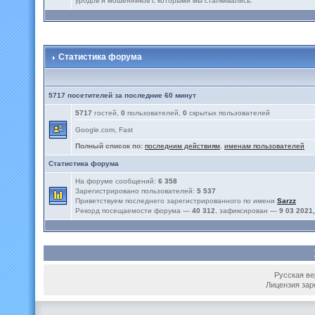
уродов и мошенников с которыми мы сталкивались.
Статистика форума
5717 посетителей за последние 60 минут
5717
гостей,
0
пользователей,
0
скрытых пользователей
Google.com, Fast
Полный список по:
последним действиям
,
именам пользователей
Статистика форума
На форуме сообщений:
6 358
Зарегистрировано пользователей:
5 537
Приветствуем последнего зарегистрированного по имени
Sarzz
Рекорд посещаемости форума —
40 312
, зафиксирован —
9 03 2021,
Русская вер
Лицензия зар