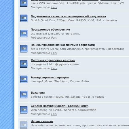
Linux VPS, Windows VPS, FreeBSD jails, openvz, VMware, Xen, KVM
Модераторы:
Fant
Выделенные сервера и размещение оборудования
Dual & Quad Core, 2*Quad Core, RAID-5, KVM, IPMI, colocation
Программное обеспечение
все нужные для работы программы
Модераторы:
Fant
Панели управления хостингом и серверами
все о различных панелях управления, преимущества и недостатки
Модераторы:
Fant
Системы управления сайтами
обсуждаем CMS, форумы, скрипты
Модераторы:
Fant
Аренда игровых серверов
Lineage2, Grand Theft Auto, Counter-Strike
Вакансии
работа в хостинг компании, датацентре и не только
General Hosting Support - English Forum
Web hosting, VPS/VDS, Servers & administration
Модераторы:
Fant
Черный список
Наш небольшой черный список недобросовестных компаний, клиенто