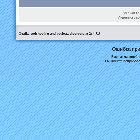
Русская вер
Лицензия зар
Quality web hosting and dedicated servers at 2x4.RU
Ошибка при
Возникла пробле
Вы можете попробова