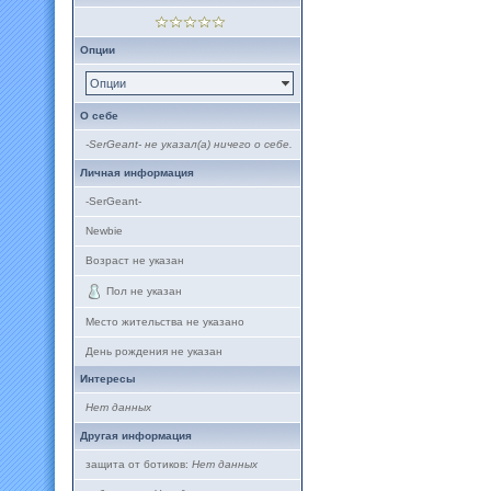
Опции
Опции
О себе
-SerGeant- не указал(а) ничего о себе.
Личная информация
-SerGeant-
Newbie
Возраст не указан
Пол не указан
Место жительства не указано
День рождения не указан
Интересы
Нет данных
Другая информация
защита от ботиков:
Нет данных