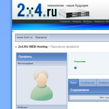
Главная
Форум
Файлы
Новости
Ве
www.2x4.ru
Правила
2x4.RU WEB Hosting
> Просмотр профиля
Профиль
Участник
Фотография
Темы
Сообщения
Коммен
Содержимое
Нет со
Рейтинг