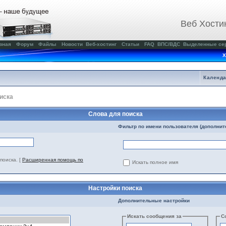
Веб Хости
вная
Форум
Файлы
Новости
Веб-хостинг
Статьи
FAQ
ВПС/ВДС
Выделенные се
Х
Календ
иска
Слова для поиска
Фильтр по имени пользователя (дополнит
поиска.
[
Расширенная помощь по
Искать полное имя
Настройки поиска
Дополнительные настройки
Искать сообщения за
С