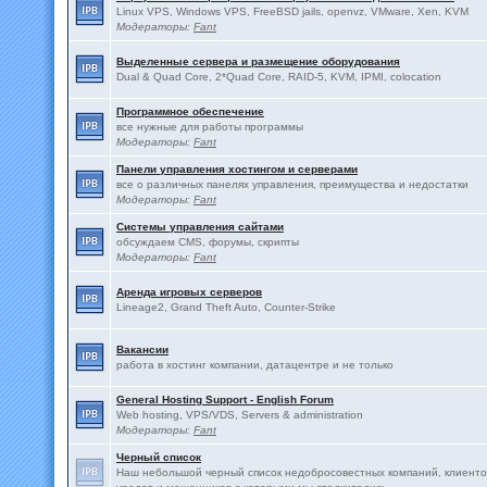
Linux VPS, Windows VPS, FreeBSD jails, openvz, VMware, Xen, KVM
Модераторы:
Fant
Выделенные сервера и размещение оборудования
Dual & Quad Core, 2*Quad Core, RAID-5, KVM, IPMI, colocation
Программное обеспечение
все нужные для работы программы
Модераторы:
Fant
Панели управления хостингом и серверами
все о различных панелях управления, преимущества и недостатки
Модераторы:
Fant
Системы управления сайтами
обсуждаем CMS, форумы, скрипты
Модераторы:
Fant
Аренда игровых серверов
Lineage2, Grand Theft Auto, Counter-Strike
Вакансии
работа в хостинг компании, датацентре и не только
General Hosting Support - English Forum
Web hosting, VPS/VDS, Servers & administration
Модераторы:
Fant
Черный список
Наш небольшой черный список недобросовестных компаний, клиенто