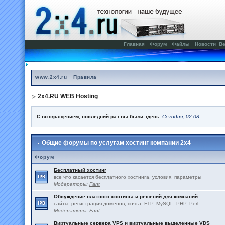
Главная
Форум
Файлы
Новости
Ве
www.2x4.ru
Правила
2x4.RU WEB Hosting
С возвращением, последний раз вы были здесь:
Сегодня, 02:08
Общие форумы по услугам хостинг компании 2x4
Форум
Бесплатный хостинг
все что касается бесплатного хостинга, условия, параметры
Модераторы:
Fant
Обсуждение платного хостинга и решений для компаний
сайты, регистрация доменов, почта, FTP, MySQL, PHP, Perl
Модераторы:
Fant
Виртуальные сервера VPS и виртуальные выделенные VDS