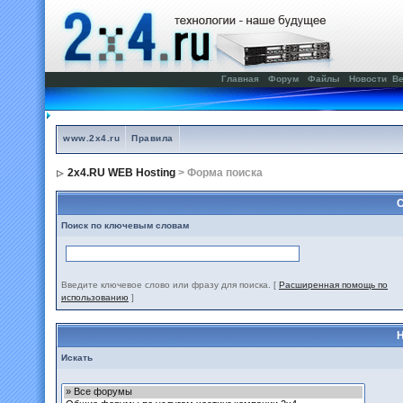
Главная
Форум
Файлы
Новости
Ве
www.2x4.ru
Правила
2x4.RU WEB Hosting
> Форма поиска
С
Поиск по ключевым словам
Введите ключевое слово или фразу для поиска.
[
Расширенная помощь по
использованию
]
Н
Искать