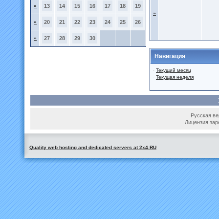
»
13
14
15
16
17
18
19
»
»
20
21
22
23
24
25
26
»
27
28
29
30
Навигация
·
Текущий месяц
·
Текущая неделя
Русская вер
Лицензия зар
Quality web hosting and dedicated servers at 2x4.RU