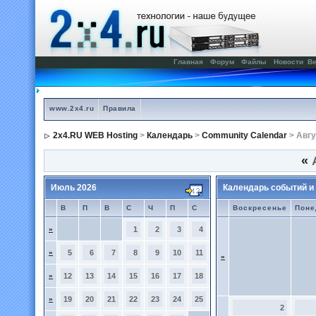
Главная
Форум
Файлы
Новости
Ве
www.2x4.ru
Правила
2x4.RU WEB Hosting
>
Календарь
>
Community Calendar
> Авгу
«
А
Июль 2026
Календарь событий и
В
П
В
С
Ч
П
С
Воскресенье
Поне
»
1
2
3
4
»
5
6
7
8
9
10
11
»
»
12
13
14
15
16
17
18
»
19
20
21
22
23
24
25
2