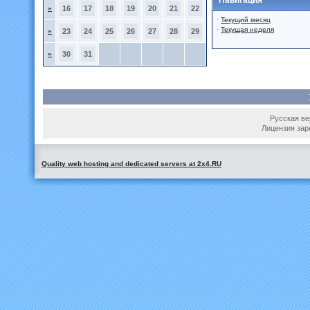
Навигация
»
16
17
18
19
20
21
22
·
Текущий месяц
·
Текущая неделя
»
23
24
25
26
27
28
29
»
30
31
Русская вер
Лицензия зар
Quality web hosting and dedicated servers at 2x4.RU