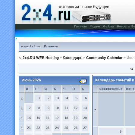
Главная
Форум
Файлы
Новости
Ве
www.2x4.ru
Правила
2x4.RU WEB Hosting
>
Календарь
>
Community Calendar
> Июл
«
Июнь 2026
Календарь событий и
В
П
В
С
Ч
П
С
Воскресенье
Поне
»
1
2
3
4
5
6
»
7
8
9
10
11
12
13
»
»
14
15
16
17
18
19
20
»
21
22
23
24
25
26
27
5