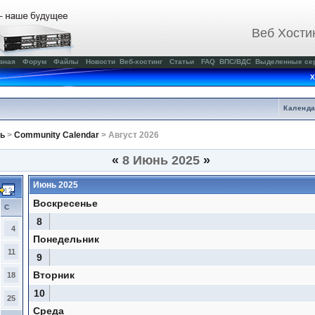
Веб Хости
вная
Форум
Файлы
Новости
Веб-хостинг
Статьи
FAQ
ВПС/ВДС
Выделенные се
Х
Календ
ь
>
Community Calendar
> Август 2026
«
8 Июнь 2025
»
Июнь 2025
Воскресенье
С
8
4
Понедельник
11
9
Вторник
18
10
25
Среда