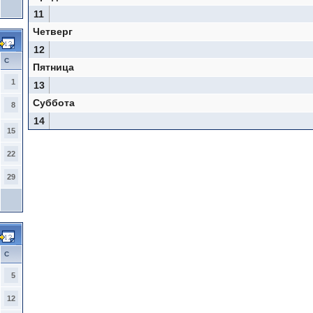
11
Четверг
12
С
Пятница
1
13
Суббота
8
14
15
22
29
С
5
12