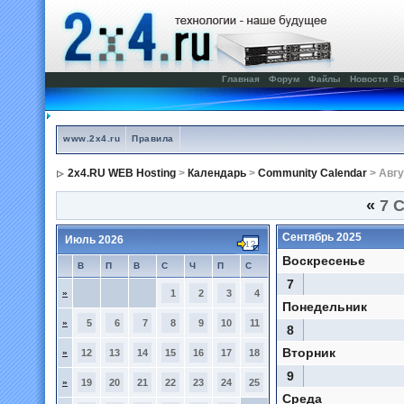
Главная
Форум
Файлы
Новости
Ве
www.2x4.ru
Правила
2x4.RU WEB Hosting
>
Календарь
>
Community Calendar
> Авгу
«
7 С
Сентябрь 2025
Июль 2026
Воскресенье
В
П
В
С
Ч
П
С
7
»
1
2
3
4
Понедельник
»
5
6
7
8
9
10
11
8
Вторник
»
12
13
14
15
16
17
18
9
»
19
20
21
22
23
24
25
Среда