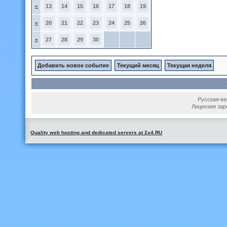
»
13
14
15
16
17
18
19
»
20
21
22
23
24
25
26
»
27
28
29
30
Добавить новое событие
Текущий месяц
Текущая неделя
Русская вер
Лицензия зар
Quality web hosting and dedicated servers at 2x4.RU