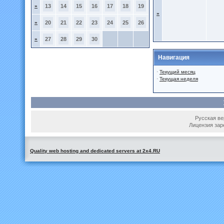
»
13
14
15
16
17
18
19
»
»
20
21
22
23
24
25
26
»
27
28
29
30
Навигация
·
Текущий месяц
·
Текущая неделя
Русская вер
Лицензия зар
Quality web hosting and dedicated servers at 2x4.RU