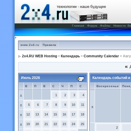
Главная
Форум
Файлы
Новости
Ве
www.2x4.ru
Правила
2x4.RU WEB Hosting
>
Календарь
>
Community Calendar
> Авгу
«
А
Июль 2026
Календарь событий и
В
П
В
С
Ч
П
С
Воскресенье
Поне
»
1
2
3
4
»
5
6
7
8
9
10
11
»
»
12
13
14
15
16
17
18
»
19
20
21
22
23
24
25
2