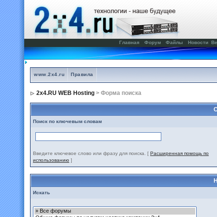
Главная
Форум
Файлы
Новости
Ве
www.2x4.ru
Правила
2x4.RU WEB Hosting
> Форма поиска
С
Поиск по ключевым словам
Введите ключевое слово или фразу для поиска.
[
Расширенная помощь по
использованию
]
Н
Искать