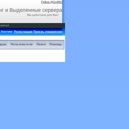
Follow @2x4RU
нг и Выделенные сервера
Мы работаем для Вас!
ервера
Хостинг:
Регистрация
Панель управления
дарь
Пользователи
Поиск
Помощь