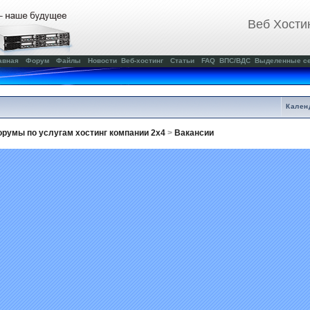
Веб Хости
авная
Форум
Файлы
Новости
Веб-хостинг
Статьи
FAQ
ВПС/ВДС
Выделенные с
Кален
румы по услугам хостинг компании 2x4
>
Вакансии