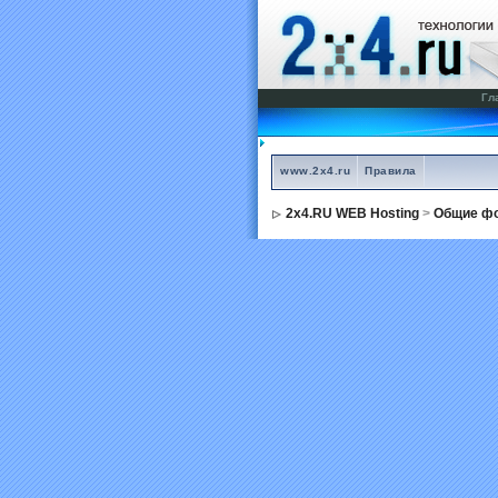
Гл
www.2x4.ru
Правила
2x4.RU WEB Hosting
>
Общие фо