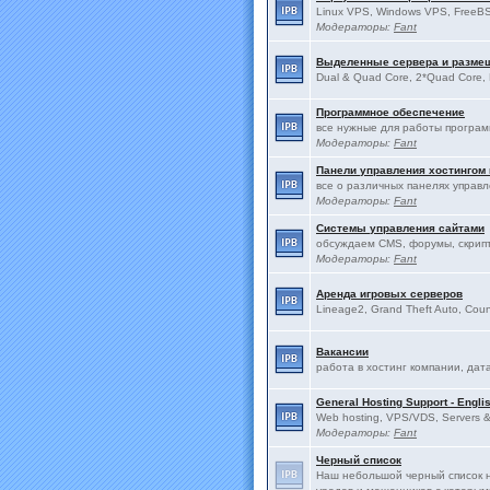
Linux VPS, Windows VPS, FreeBS
Модераторы:
Fant
Выделенные сервера и разме
Dual & Quad Core, 2*Quad Core, 
Программное обеспечение
все нужные для работы програ
Модераторы:
Fant
Панели управления хостингом
все о различных панелях управ
Модераторы:
Fant
Системы управления сайтами
обсуждаем CMS, форумы, скрип
Модераторы:
Fant
Аренда игровых серверов
Lineage2, Grand Theft Auto, Count
Вакансии
работа в хостинг компании, дат
General Hosting Support - Engli
Web hosting, VPS/VDS, Servers & 
Модераторы:
Fant
Черный список
Наш небольшой черный список н