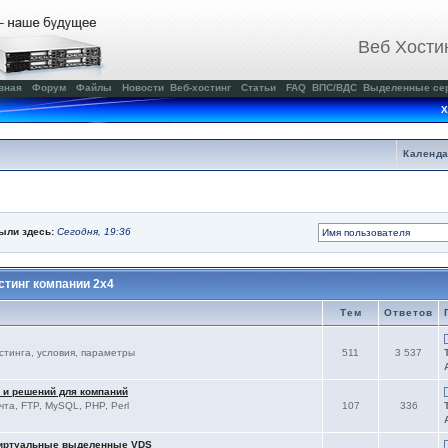
Веб Хости
вная
Форум
Файлы
Новости
Веб-хостинг
Статьи
FAQ
ВПС/ВДС
Выделенные се
Х
Календ
были здесь:
Сегодня, 19:36
тинг компании 2x4
Тем
Ответов
остинга, условия, параметры
511
3 537
 и решений для компаний
чта, FTP, MySQL, PHP, Perl
107
336
виртуальные выделенные VDS