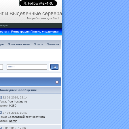
нг и Выделенные сервера
Мы работаем для Вас!
рвера
остинг:
Регистрация
Панель управления
арь
Пользователи
Поиск
Помощь
Последнее сообщение
22 01 2019, 22:14
Тема:
free-hosting.ru
Автор:
ik280
27 06 2014, 19:47
Тема:
Бесплатный тест хостинга
Автор:
admin
2 05 2012, 17:36