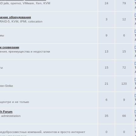
D jails, openvz, VMware, Xen, KVM
24
79
щение оборудования
3
12
RAID-5, KVM, IPMI, colocation
ммы
9
6
 и серверами
ления, преимущества и недостатки
13
15
ты
15
72
21
120
er-Strike
6
9
ацентре и не только
sh Forum
administration
35
66
-
едобросовестных компаний, клиентов и просто интернет
0
0