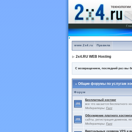
Гла
www.2x4.ru
Правила
2x4.RU WEB Hosting
С возвращением, последний раз вы 
Общие форумы по услугам хос
Форум
Бесплатный хостинг
все что касается бесплатного х
Модераторы:
Fant
Обсуждение платного хостинга
сайты, регистрация доменов, по
Модераторы:
Fant
Виртуальные сервера VPS и 