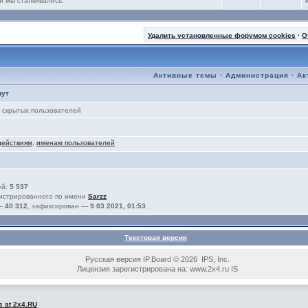
и мы сталкивались.
Удалить установленные форумом cookies
·
О
Активные темы
·
Администрация
·
Ак
нут
скрытых пользователей
действиям
,
именам пользователей
ей:
5 537
гистрированного по имени
Sarzz
 —
40 312
, зафиксирован —
9 03 2021, 01:53
Текстовая версия
Русская версия IP.Board © 2026 IPS, Inc.
Лицензия зарегистрирована на: www.2x4.ru IS
s at 2x4.RU