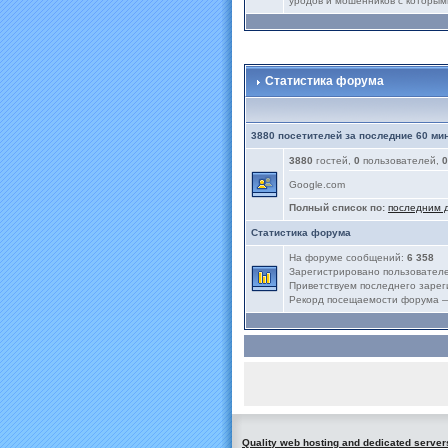
уродов и мошенников с которым
Статистика форума
3880 посетителей за последние 60 ми
3880
гостей,
0
пользователей,
0
Google.com
Полный список по:
последним 
Статистика форума
На форуме сообщений:
6 358
Зарегистрировано пользовател
Приветствуем последнего заре
Рекорд посещаемости форума
Quality web hosting and dedicated server