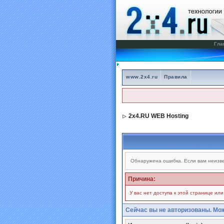
Гла
www.2x4.ru
Правила
2x4.RU WEB Hosting
Обнаружена ошибка. Если вам неизве
Причина:
У вас нет доступа к этой странице ил
Сейчас вы не авторизованы. Мож