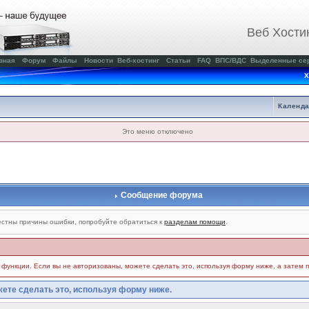
Веб Хости
вная
Форум
Файлы
Новости
Веб-хостинг
Статьи
FAQ
ВПС/ВДС
Выделенные се
Х
Календ
Это меню отключено
Сообщение форума
стны причины ошибки, попробуйте обратиться к
разделам помощи
.
и функции. Если вы не авторизованы, можете сделать это, используя форму ниже, а затем 
ете сделать это, используя форму ниже.