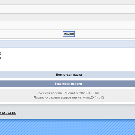
я
я
Вернуться назад
Текстовая версия
Русская версия IP.Board © 2026 IPS, Inc.
Лицензия зарегистрирована на: www.2x4.ru IS
s at 2x4.RU