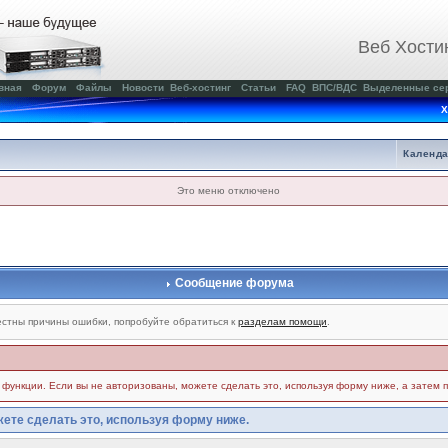
Веб Хости
вная
Форум
Файлы
Новости
Веб-хостинг
Статьи
FAQ
ВПС/ВДС
Выделенные се
Х
Календ
Это меню отключено
Сообщение форума
стны причины ошибки, попробуйте обратиться к
разделам помощи
.
и функции. Если вы не авторизованы, можете сделать это, используя форму ниже, а затем 
ете сделать это, используя форму ниже.