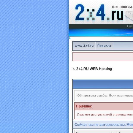
Гла
www.2x4.ru
Правила
2x4.RU WEB Hosting
Обнаружена ошибка. Если вам неизве
Причина:
У вас нет доступа к этой странице ил
Сейчас вы не авторизованы. Мож