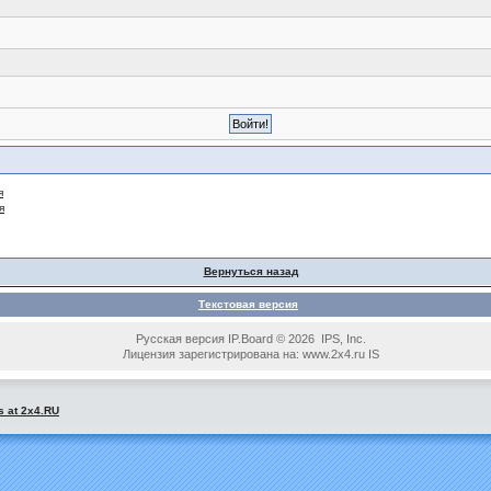
я
я
Вернуться назад
Текстовая версия
Русская версия IP.Board © 2026 IPS, Inc.
Лицензия зарегистрирована на: www.2x4.ru IS
s at 2x4.RU