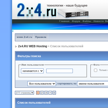
Главная
Форум
Файлы
Новости
Ве
www.2x4.ru
Правила
2x4.RU WEB Hosting
> Список пользователей
Фильтры поиска
Имя пользователя
Фото
Только 
, сортировать по
277 страниц
1
2
3
>
»
Список пользователей