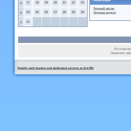
Навигация
»
17
18
19
20
21
22
23
·
Текущий месяц
»
24
25
26
27
28
29
30
·
Текущая неделя
»
31
Русская вер
Лицензия зар
Quality web hosting and dedicated servers at 2x4.RU