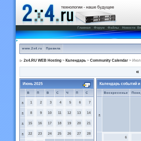
Главная
Форум
Файлы
Новости
Ве
www.2x4.ru
Правила
2x4.RU WEB Hosting
>
Календарь
>
Community Calendar
> Июл
«
Июнь 2025
Календарь событий и
В
П
В
С
Ч
П
С
Воскресенье
Поне
»
1
2
3
4
5
6
7
»
8
9
10
11
12
13
14
»
»
15
16
17
18
19
20
21
»
22
23
24
25
26
27
28
6