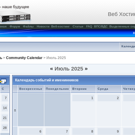
Веб Хости
вная
Форум
Файлы
Новости
Веб-хостинг
Статьи
FAQ
ВПС/ВДС
Выделенные се
Х
Календ
ь
>
Community Calendar
> Июль 2025
«
Июль 2025
»
Календарь событий и именинников
С
Воскресенье
Понедельник
Вторник
Среда
Четве
7
1
2
14
»
21
28
6
7
8
9