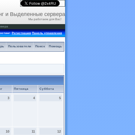
нг и Выделенные сервера
Мы работаем для Вас!
рвера
остинг:
Регистрация
Панель управления
арь
Пользователи
Поиск
Помощь
рг
Пятница
Суббота
3
4
5
10
11
12