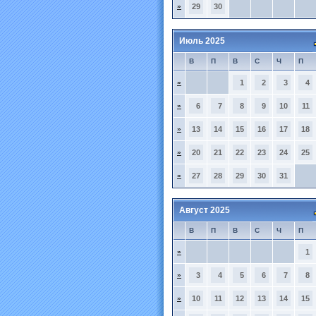
»
29
30
Июль 2025
В
П
В
С
Ч
П
»
1
2
3
4
»
6
7
8
9
10
11
»
13
14
15
16
17
18
»
20
21
22
23
24
25
»
27
28
29
30
31
Август 2025
В
П
В
С
Ч
П
»
1
»
3
4
5
6
7
8
»
10
11
12
13
14
15