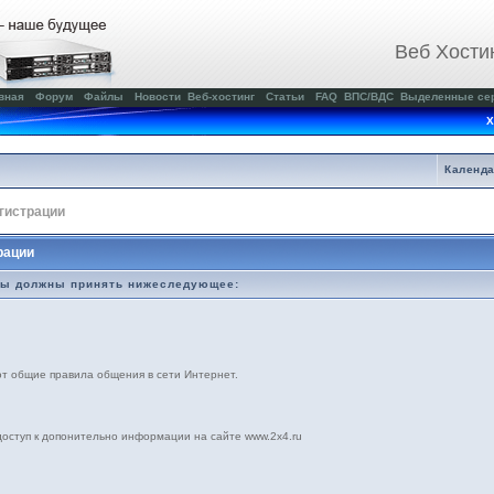
Веб Хости
вная
Форум
Файлы
Новости
Веб-хостинг
Статьи
FAQ
ВПС/ВДС
Выделенные се
Х
Календ
гистрации
рации
вы должны принять нижеследующее:
ют общие правила общения в сети Интернет.
доступ к допонительно информации на сайте www.2x4.ru