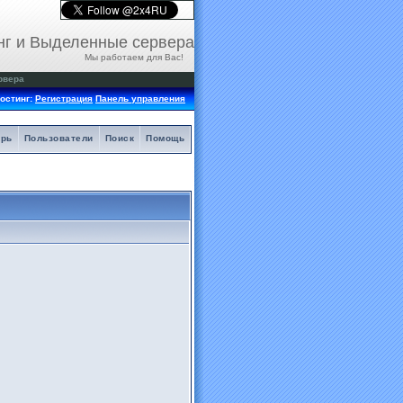
нг и Выделенные сервера
Мы работаем для Вас!
рвера
остинг:
Регистрация
Панель управления
арь
Пользователи
Поиск
Помощь