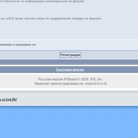
ветственности за информацию размещенную на форуме.
т за собой право принять меры по поддержанию порядка на форуме.
ловиями и принимаю их
Текстовая версия
Русская версия IP.Board © 2026 IPS, Inc.
Лицензия зарегистрирована на: www.2x4.ru IS
s at 2x4.RU