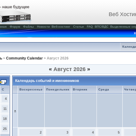
Веб Хости
вная
Форум
Файлы
Новости
Веб-хостинг
Статьи
FAQ
ВПС/ВДС
Выделенные се
Х
Календ
ь
>
Community Calendar
> Август 2026
«
Август 2026
»
Календарь событий и именинников
С
Воскресенье
Понедельник
Вторник
Среда
Четве
4
11
»
18
25
2
3
4
5