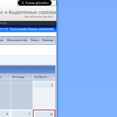
нг и Выделенные сервера
Мы работаем для Вас!
рвера
остинг:
Регистрация
Панель управления
арь
Пользователи
Поиск
Помощь
рг
Пятница
Суббота
1
6
7
8