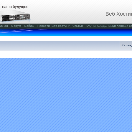
Веб Хости
авная
Форум
Файлы
Новости
Веб-хостинг
Статьи
FAQ
ВПС/ВДС
Выделенные с
Кален