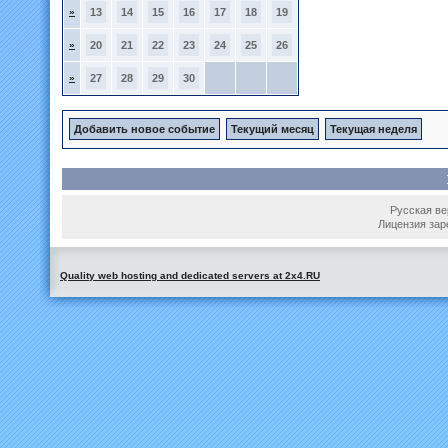
»
13
14
15
16
17
18
19
»
20
21
22
23
24
25
26
»
27
28
29
30
Добавить новое событие
Текущий месяц
Текущая неделя
Русская вер
Лицензия зар
Quality web hosting and dedicated servers at 2x4.RU