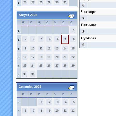
»
26
27
28
29
30
31
6
Четверг
Август 2026
7
В
П
В
С
Ч
П
С
Пятница
»
1
8
Суббота
2
3
4
5
6
8
»
7
9
»
9
10
11
12
13
14
15
»
16
17
18
19
20
21
22
»
23
24
25
26
27
28
29
»
30
31
Сентябрь 2026
В
П
В
С
Ч
П
С
»
1
2
3
4
5
»
6
7
8
9
10
11
12