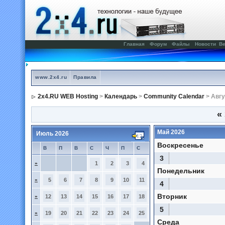
Главная
Форум
Файлы
Новости
Ве
www.2x4.ru
Правила
2x4.RU WEB Hosting
>
Календарь
>
Community Calendar
> Авгу
«
Май 2026
Июль 2026
Воскресенье
В
П
В
С
Ч
П
С
3
»
1
2
3
4
Понедельник
»
5
6
7
8
9
10
11
4
Вторник
»
12
13
14
15
16
17
18
5
»
19
20
21
22
23
24
25
Среда