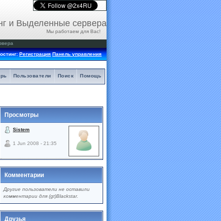
нг и Выделенные сервера
Мы работаем для Вас!
рвера
остинг:
Регистрация
Панель управления
арь
Пользователи
Поиск
Помощь
Просмотры
Sistem
1 Jun 2008 - 21:35
Комментарии
Другие пользователи не оставили
комментарии для (gt)Blackstar.
Друзья