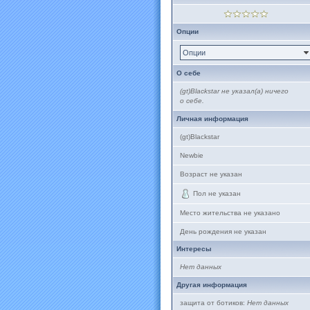
Опции
Опции
О себе
(gt)Blackstar не указал(а) ничего
о себе.
Личная информация
(gt)Blackstar
Newbie
Возраст не указан
Пол не указан
Место жительства не указано
День рождения не указан
Интересы
Нет данных
Другая информация
защита от ботиков:
Нет данных