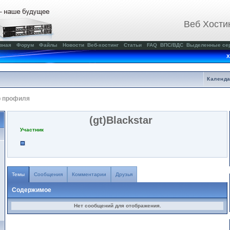
Веб Хости
вная
Форум
Файлы
Новости
Веб-хостинг
Статьи
FAQ
ВПС/ВДС
Выделенные се
Х
Календ
р профиля
(gt)Blackstar
Участник
Темы
Сообщения
Комментарии
Друзья
Содержимое
Нет сообщений для отображения.