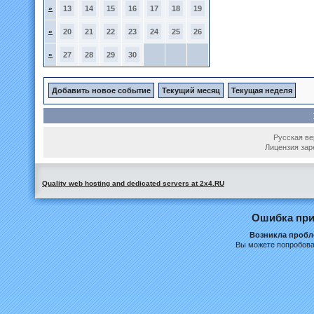
»
13
14
15
16
17
18
19
»
20
21
22
23
24
25
26
»
27
28
29
30
Добавить новое событие
Текущий месяц
Текущая неделя
Русская вер
Лицензия зар
Quality web hosting and dedicated servers at 2x4.RU
Ошибка при
Возникла пробле
Вы можете попробова