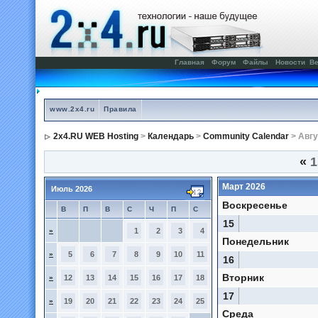
Главная
Форум
Файлы
Новости
Ве
www.2x4.ru
Правила
2x4.RU WEB Hosting
>
Календарь
>
Community Calendar
> Авгу
«
1
Март 2026
Июль 2026
Воскресенье
В
П
В
С
Ч
П
С
15
»
1
2
3
4
Понедельник
»
5
6
7
8
9
10
11
16
Вторник
»
12
13
14
15
16
17
18
17
»
19
20
21
22
23
24
25
Среда