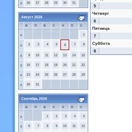
»
26
27
28
29
30
31
5
Четверг
Август 2026
6
В
П
В
С
Ч
П
С
Пятница
»
1
7
Суббота
2
3
4
5
7
8
»
6
8
»
9
10
11
12
13
14
15
»
16
17
18
19
20
21
22
»
23
24
25
26
27
28
29
»
30
31
Сентябрь 2026
В
П
В
С
Ч
П
С
»
1
2
3
4
5
»
6
7
8
9
10
11
12