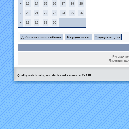
»
13
14
15
16
17
18
19
»
20
21
22
23
24
25
26
»
27
28
29
30
Добавить новое событие
Текущий месяц
Текущая неделя
Русская вер
Лицензия зар
Quality web hosting and dedicated servers at 2x4.RU