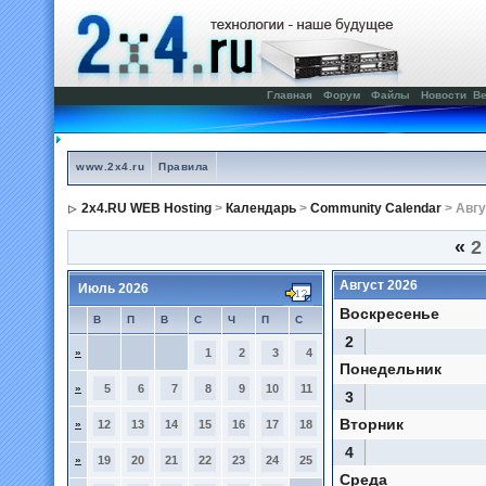
Главная
Форум
Файлы
Новости
Ве
www.2x4.ru
Правила
2x4.RU WEB Hosting
>
Календарь
>
Community Calendar
> Авгу
«
2
Август 2026
Июль 2026
Воскресенье
В
П
В
С
Ч
П
С
2
»
1
2
3
4
Понедельник
»
5
6
7
8
9
10
11
3
Вторник
»
12
13
14
15
16
17
18
4
»
19
20
21
22
23
24
25
Среда