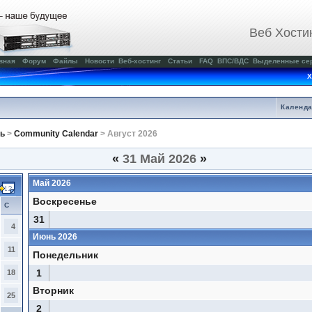
Веб Хости
вная
Форум
Файлы
Новости
Веб-хостинг
Статьи
FAQ
ВПС/ВДС
Выделенные се
Х
Календ
ь
>
Community Calendar
> Август 2026
«
31 Май 2026
»
Май 2026
Воскресенье
С
31
4
Июнь 2026
11
Понедельник
1
18
Вторник
25
2