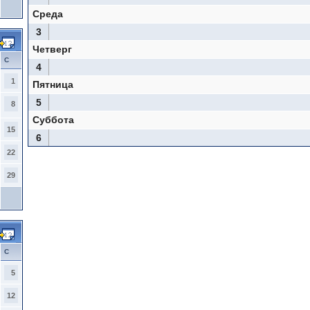
Среда
3
Четверг
С
4
1
Пятница
5
8
Суббота
15
6
22
29
С
5
12