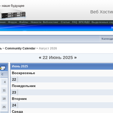
Веб Хости
вная
Форум
Файлы
Новости
Веб-хостинг
Статьи
FAQ
ВПС/ВДС
Выделенные се
Х
Календ
ь
>
Community Calendar
> Август 2026
«
22 Июнь 2025
»
Июнь 2025
Воскресенье
С
22
4
Понедельник
11
23
Вторник
18
24
25
Среда