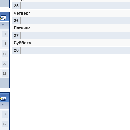
25
Четверг
26
С
Пятница
1
27
Суббота
8
28
15
22
29
С
5
12