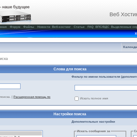
Веб Хости
вная
Форум
Файлы
Новости
Веб-хостинг
Статьи
FAQ
ВПС/ВДС
Выделенные се
Х
Календ
иска
Слова для поиска
Фильтр по имени пользователя (дополнит
поиска.
[
Расширенная помощь по
Искать полное имя
Настройки поиска
Дополнительные настройки
Искать сообщения за
С