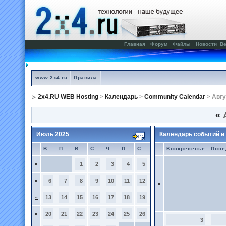
Главная
Форум
Файлы
Новости
Ве
www.2x4.ru
Правила
2x4.RU WEB Hosting
>
Календарь
>
Community Calendar
> Авгу
«
А
Июль 2025
Календарь событий и
В
П
В
С
Ч
П
С
Воскресенье
Поне
»
1
2
3
4
5
»
6
7
8
9
10
11
12
»
»
13
14
15
16
17
18
19
»
20
21
22
23
24
25
26
3