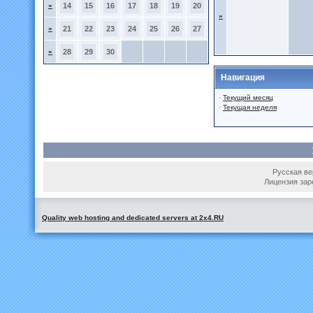
»
14
15
16
17
18
19
20
»
»
21
22
23
24
25
26
27
»
28
29
30
Навигация
·
Текущий месяц
·
Текущая неделя
Русская вер
Лицензия зар
Quality web hosting and dedicated servers at 2x4.RU