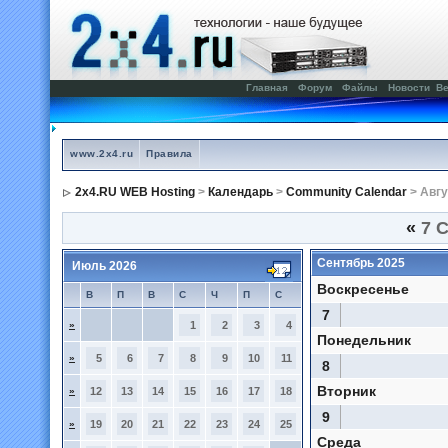
Главная
Форум
Файлы
Новости
Ве
www.2x4.ru
Правила
2x4.RU WEB Hosting
>
Календарь
>
Community Calendar
> Авгу
«
7 С
Сентябрь 2025
Июль 2026
Воскресенье
В
П
В
С
Ч
П
С
7
»
1
2
3
4
Понедельник
»
5
6
7
8
9
10
11
8
Вторник
»
12
13
14
15
16
17
18
9
»
19
20
21
22
23
24
25
Среда