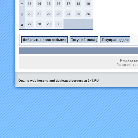
»
13
14
15
16
17
18
19
»
20
21
22
23
24
25
26
»
27
28
29
30
Добавить новое событие
Текущий месяц
Текущая неделя
Русская вер
Лицензия зар
Quality web hosting and dedicated servers at 2x4.RU